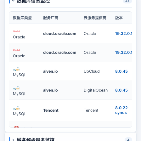
数据库信息监控
27
数据库类型
服务厂商
云服务提供商
版本
cloud.oracle.com
Oracle
19.32.0.1.0
Oracle
cloud.oracle.com
Oracle
19.32.0.1.0
Oracle
aiven.io
UpCloud
8.0.45
MySQL
aiven.io
DigitalOcean
8.0.45
MySQL
8.0.22-
Tencent
Tencent
cynos
MySQL
Redis
aiven.io
DigitalOcean
7.2.4
域名解析服务监控
4