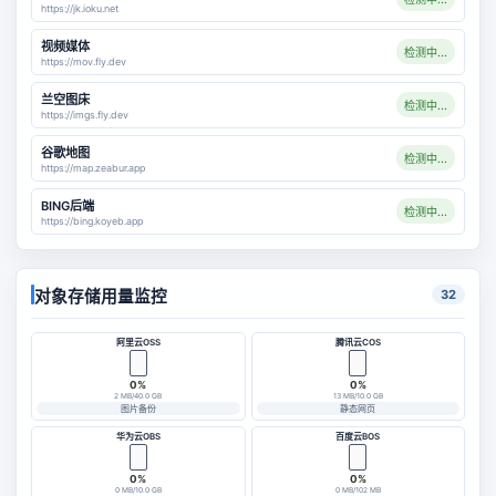
https://jk.ioku.net
视频媒体
检测中...
https://mov.fly.dev
兰空图床
检测中...
https://imgs.fly.dev
谷歌地图
检测中...
https://map.zeabur.app
BING后端
检测中...
https://bing.koyeb.app
对象存储用量监控
32
阿里云OSS
腾讯云COS
0%
0%
2 MB/40.0 GB
13 MB/10.0 GB
图片备份
静态网页
华为云OBS
百度云BOS
0%
0%
0 MB/10.0 GB
0 MB/102 MB