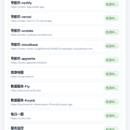
导航栏-netlify
检测中...
https://index-app.netlify.app
导航栏-vercel
检测中...
https://index-five-xi-73.vercel.app
导航栏-onslate
检测中...
https://index-cjrokquc.onslate.com
导航栏-cloudbase
检测中...
https://index-index-d2g8tbfkx6c9d8676.webapps.tcloudbase.com
导航栏-appwrite
检测中...
https://index.appwrite.network
旅游地图
检测中...
https://map.vder.cn
数据服务-Fly
检测中...
https://backserver.fly.dev
数据服务-Koyeb
检测中...
https://backserver-literaturepro-ffcecafa.koyeb.app
每日一图
检测中...
https://o.ioku.net
服务监控
检测中...