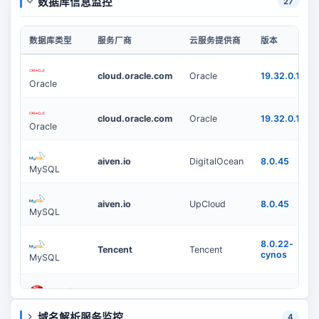
数据库信息监控
27
数据库类型
服务厂商
云服务提供商
版本
cloud.oracle.com
Oracle
19.32.0.1.0
Oracle
cloud.oracle.com
Oracle
19.32.0.1.0
Oracle
aiven.io
DigitalOcean
8.0.45
MySQL
aiven.io
UpCloud
8.0.45
MySQL
8.0.22-
Tencent
Tencent
cynos
MySQL
Redis
aiven.io
DigitalOcean
7.2.4
域名解析服务监控
4