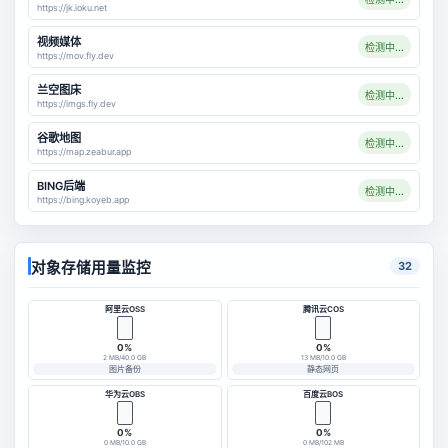
https://jk.ioku.net
视频媒体
检测中...
https://mov.fly.dev
兰空图床
检测中...
https://imgs.fly.dev
谷歌地图
检测中...
https://map.zeabur.app
BING后端
检测中...
https://bing.koyeb.app
对象存储用量监控
32
阿里云OSS
腾讯云COS
0%
0%
2 MB/40.0 GB
13 MB/10.0 GB
图片备份
静态网页
华为云OBS
百度云BOS
0%
0%
0 MB/10.0 GB
0 MB/102 MB