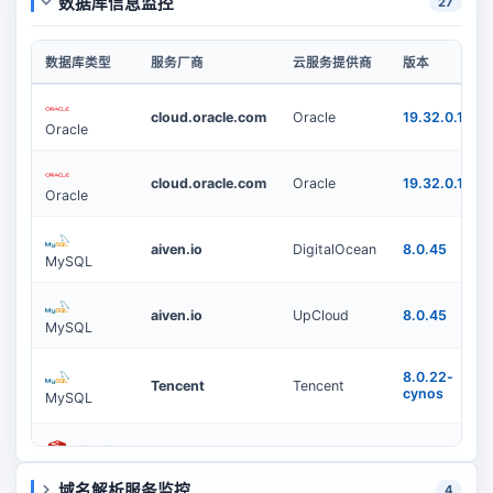
数据库信息监控
27
数据库类型
服务厂商
云服务提供商
版本
cloud.oracle.com
Oracle
19.32.0.1.0
Oracle
cloud.oracle.com
Oracle
19.32.0.1.0
Oracle
aiven.io
DigitalOcean
8.0.45
MySQL
aiven.io
UpCloud
8.0.45
MySQL
8.0.22-
Tencent
Tencent
cynos
MySQL
Redis
aiven.io
DigitalOcean
7.2.4
域名解析服务监控
4