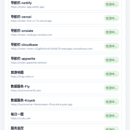
导航栏-netlify
检测中...
https://index-app.netlify.app
导航栏-vercel
检测中...
https://index-five-xi-73.vercel.app
导航栏-onslate
检测中...
https://index-cjrokquc.onslate.com
导航栏-cloudbase
检测中...
https://index-index-d2g8tbfkx6c9d8676.webapps.tcloudbase.com
导航栏-appwrite
检测中...
https://index.appwrite.network
旅游地图
检测中...
https://map.vder.cn
数据服务-Fly
检测中...
https://backserver.fly.dev
数据服务-Koyeb
检测中...
https://backserver-literaturepro-ffcecafa.koyeb.app
每日一图
检测中...
https://o.ioku.net
服务监控
检测中...