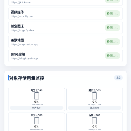
https://jk.ioku.net
视频媒体
检测中...
https://mov.fly.dev
兰空图床
检测中...
https://imgs.fly.dev
谷歌地图
检测中...
https://map.zeabur.app
BING后端
检测中...
https://bing.koyeb.app
对象存储用量监控
32
阿里云OSS
腾讯云COS
0%
0%
2 MB/40.0 GB
13 MB/10.0 GB
图片备份
静态网页
华为云OBS
百度云BOS
0%
0%
0 MB/10.0 GB
0 MB/102 MB