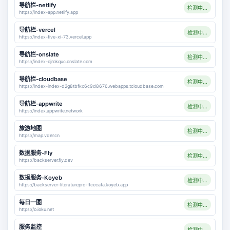
导航栏-netlify
检测中...
https://index-app.netlify.app
导航栏-vercel
检测中...
https://index-five-xi-73.vercel.app
导航栏-onslate
检测中...
https://index-cjrokquc.onslate.com
导航栏-cloudbase
检测中...
https://index-index-d2g8tbfkx6c9d8676.webapps.tcloudbase.com
导航栏-appwrite
检测中...
https://index.appwrite.network
旅游地图
检测中...
https://map.vder.cn
数据服务-Fly
检测中...
https://backserver.fly.dev
数据服务-Koyeb
检测中...
https://backserver-literaturepro-ffcecafa.koyeb.app
每日一图
检测中...
https://o.ioku.net
服务监控
检测中...