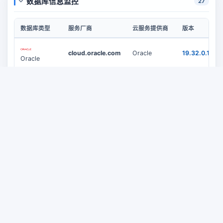
数据库信息监控
27
数据库类型
服务厂商
云服务提供商
版本
cloud.oracle.com
Oracle
19.32.0.1.0
Oracle
cloud.oracle.com
Oracle
19.32.0.1.0
Oracle
aiven.io
DigitalOcean
8.0.45
MySQL
aiven.io
UpCloud
8.0.45
MySQL
8.0.22-
Tencent
Tencent
cynos
MySQL
Redis
aiven.io
DigitalOcean
7.2.4
域名解析服务监控
4