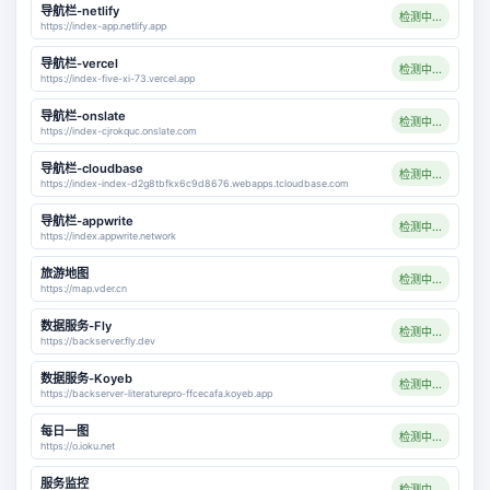
导航栏-netlify
检测中...
https://index-app.netlify.app
导航栏-vercel
检测中...
https://index-five-xi-73.vercel.app
导航栏-onslate
检测中...
https://index-cjrokquc.onslate.com
导航栏-cloudbase
检测中...
https://index-index-d2g8tbfkx6c9d8676.webapps.tcloudbase.com
导航栏-appwrite
检测中...
https://index.appwrite.network
旅游地图
检测中...
https://map.vder.cn
数据服务-Fly
检测中...
https://backserver.fly.dev
数据服务-Koyeb
检测中...
https://backserver-literaturepro-ffcecafa.koyeb.app
每日一图
检测中...
https://o.ioku.net
服务监控
检测中...