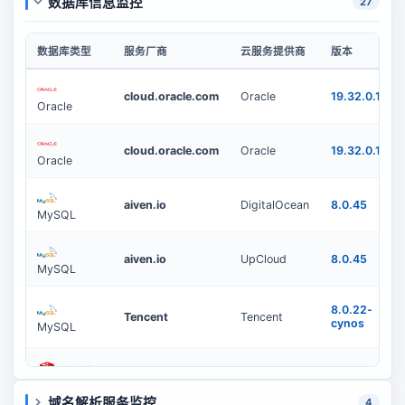
数据库信息监控
27
数据库类型
服务厂商
云服务提供商
版本
cloud.oracle.com
Oracle
19.32.0.1.0
Oracle
cloud.oracle.com
Oracle
19.32.0.1.0
Oracle
aiven.io
DigitalOcean
8.0.45
MySQL
aiven.io
UpCloud
8.0.45
MySQL
8.0.22-
Tencent
Tencent
cynos
MySQL
Redis
aiven.io
DigitalOcean
7.2.4
域名解析服务监控
4